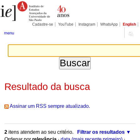
Ir
Ferramentas
Seções
para
Pessoais
o
conteúdo.
|
Cadastre-se
YouTube
Instagram
WhatsApp
English
Ir
para
menu
a
navegação
Resultado da busca
Assinar um RSS sempre atualizado.
2
itens atendem ao seu critério.
Filtrar os resultados
Ordenar por
relevância
·
data (mais recente primeiro)
·