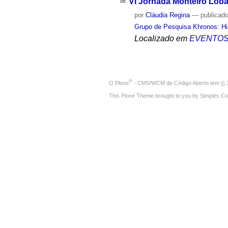
VI Jornada Monteiro Loba
por
Cláudia Regina
—
publicad
Grupo de Pesquisa Khronos: His
Localizado em
EVENTO
®
O
Plone
- CMS/WCM de Código Aberto
tem
©
2
This Plone Theme brought to you by
Simples Co