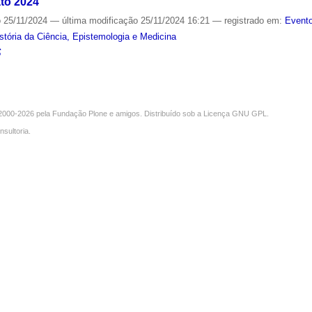
to 2024
o
25/11/2024
—
última modificação
25/11/2024 16:21
— registrado em:
Evento
tória da Ciência, Epistemologia e Medicina
S
000-2026 pela
Fundação Plone
e amigos. Distribuído sob a
Licença GNU GPL
.
nsultoria
.