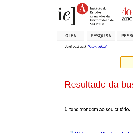
Ir
Ferramentas
Seções
para
Pessoais
o
conteúdo.
|
Ir
para
a
O IEA
PESQUISA
PESS
navegação
Você está aqui:
Página Inicial
Resultado da bu
1
itens atendem ao seu critério.