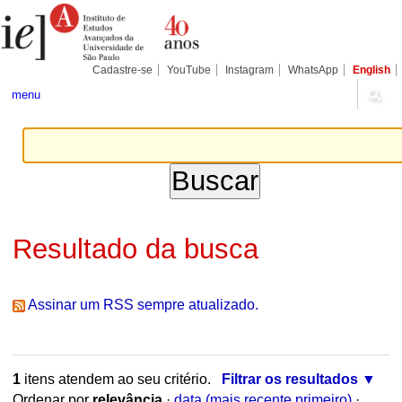
Ir
Ferramentas
Seções
para
Pessoais
o
conteúdo.
|
Cadastre-se
YouTube
Instagram
WhatsApp
English
Ir
para
menu
a
navegação
Resultado da busca
Assinar um RSS sempre atualizado.
1
itens atendem ao seu critério.
Filtrar os resultados
Ordenar por
relevância
·
data (mais recente primeiro)
·