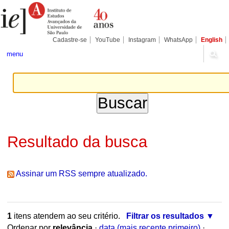
Ir
Ferramentas
Seções
para
Pessoais
o
conteúdo.
|
Cadastre-se
YouTube
Instagram
WhatsApp
English
Ir
para
menu
a
navegação
Resultado da busca
Assinar um RSS sempre atualizado.
1
itens atendem ao seu critério.
Filtrar os resultados
Ordenar por
relevância
·
data (mais recente primeiro)
·