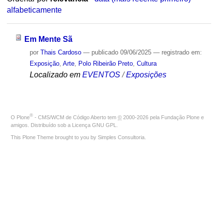
alfabeticamente
Em Mente Sã
por
Thais Cardoso
—
publicado
09/06/2025
— registrado em:
Exposição
,
Arte
,
Polo Ribeirão Preto
,
Cultura
Localizado em
EVENTOS
/
Exposições
®
O
Plone
- CMS/WCM de Código Aberto
tem
©
2000-2026 pela
Fundação Plone
e
amigos. Distribuído sob a
Licença GNU GPL
.
This Plone Theme brought to you by
Simples Consultoria
.