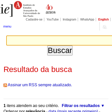
Ir
Ferramentas
Seções
para
Pessoais
o
conteúdo.
|
Cadastre-se
YouTube
Instagram
WhatsApp
English
Ir
para
menu
a
navegação
Resultado da busca
Assinar um RSS sempre atualizado.
1
itens atendem ao seu critério.
Filtrar os resultados
Ordenar por
relevância
·
data (mais recente primeiro)
·