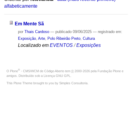
alfabeticamente
Em Mente Sã
por
Thais Cardoso
—
publicado
09/06/2025
— registrado em:
Exposição
,
Arte
,
Polo Ribeirão Preto
,
Cultura
Localizado em
EVENTOS
/
Exposições
®
O
Plone
- CMS/WCM de Código Aberto
tem
©
2000-2026 pela
Fundação Plone
e
amigos. Distribuído sob a
Licença GNU GPL
.
This Plone Theme brought to you by
Simples Consultoria
.