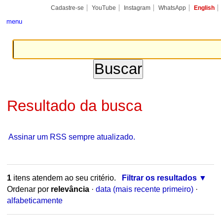
Ir
Ferramentas
Seções
Cadastre-se
YouTube
Instagram
WhatsApp
English
para
Pessoais
o
menu
conteúdo.
|
Ir
para
a
navegação
Resultado da busca
Assinar um RSS sempre atualizado.
1
itens atendem ao seu critério.
Filtrar os resultados
Ordenar por
relevância
·
data (mais recente primeiro)
·
alfabeticamente