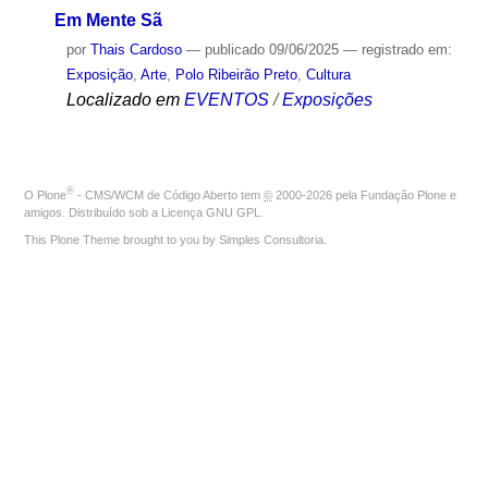
Em Mente Sã
por
Thais Cardoso
—
publicado
09/06/2025
— registrado em:
Exposição
,
Arte
,
Polo Ribeirão Preto
,
Cultura
Localizado em
EVENTOS
/
Exposições
®
O
Plone
- CMS/WCM de Código Aberto
tem
©
2000-2026 pela
Fundação Plone
e
amigos. Distribuído sob a
Licença GNU GPL
.
This Plone Theme brought to you by
Simples Consultoria
.