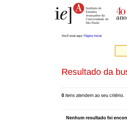
Ir
Ferramentas
para
Pessoais
o
conteúdo.
|
Ir
para
a
Você está aqui:
Página Inicial
navegação
Resultado da bu
0
itens atendem ao seu critério.
Nenhum resultado foi encon