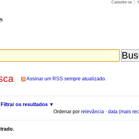
Cadastre-se
Busca
Busca
Avançad
sca
Assinar um RSS sempre atualizado.
Filtrar os resultados
Ordenar por
relevância
·
data (mais rec
trado.