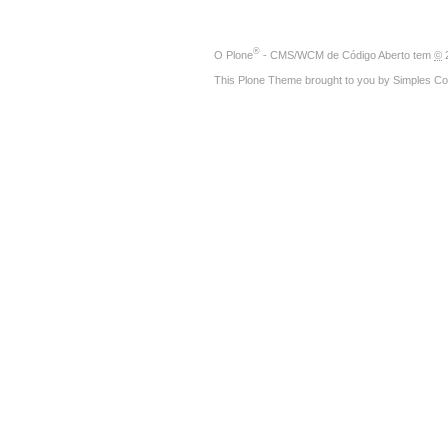
®
O
Plone
- CMS/WCM de Código Aberto
tem
©
2
This Plone Theme brought to you by
Simples Co