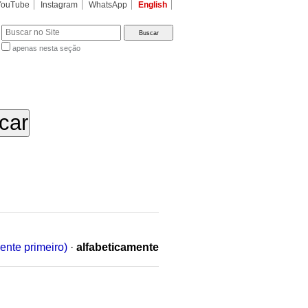
YouTube
Instagram
WhatsApp
English
apenas nesta seção
a…
ente primeiro)
·
alfabeticamente