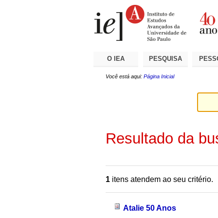
Ir
Ferramentas
Seções
para
Pessoais
o
conteúdo.
|
Ir
para
a
O IEA
PESQUISA
PESS
navegação
Você está aqui:
Página Inicial
Resultado da bu
1
itens atendem ao seu critério.
Atalie 50 Anos