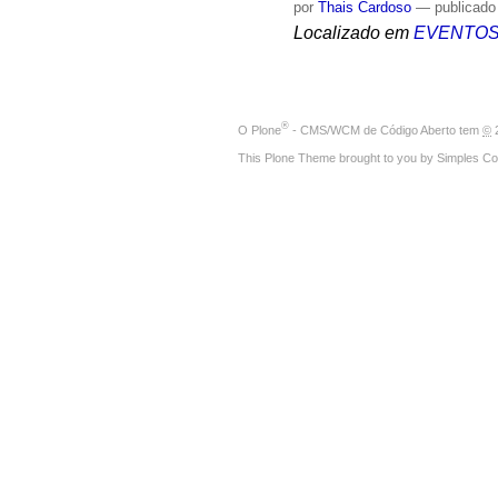
por
Thais Cardoso
—
publicado
Localizado em
EVENTO
®
O
Plone
- CMS/WCM de Código Aberto
tem
©
2
This Plone Theme brought to you by
Simples Co