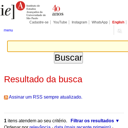
Ir
Ferramentas
Seções
para
Pessoais
o
conteúdo.
|
Cadastre-se
YouTube
Instagram
WhatsApp
English
Ir
para
menu
a
navegação
Resultado da busca
Assinar um RSS sempre atualizado.
1
itens atendem ao seu critério.
Filtrar os resultados
Ordenar por
relevância
·
data (mais recente primeiro)
·