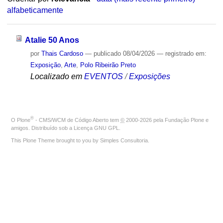
alfabeticamente
Atalie 50 Anos
por
Thais Cardoso
—
publicado
08/04/2026
— registrado em:
Exposição
,
Arte
,
Polo Ribeirão Preto
Localizado em
EVENTOS
/
Exposições
®
O
Plone
- CMS/WCM de Código Aberto
tem
©
2000-2026 pela
Fundação Plone
e
amigos. Distribuído sob a
Licença GNU GPL
.
This Plone Theme brought to you by
Simples Consultoria
.