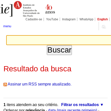
Ir
Ferramentas
Seções
para
Pessoais
o
conteúdo.
|
Cadastre-se
YouTube
Instagram
WhatsApp
English
Ir
para
menu
a
navegação
Resultado da busca
Assinar um RSS sempre atualizado.
1
itens atendem ao seu critério.
Filtrar os resultados
Ordenar por
relevância
·
data (mais recente primeiro)
·