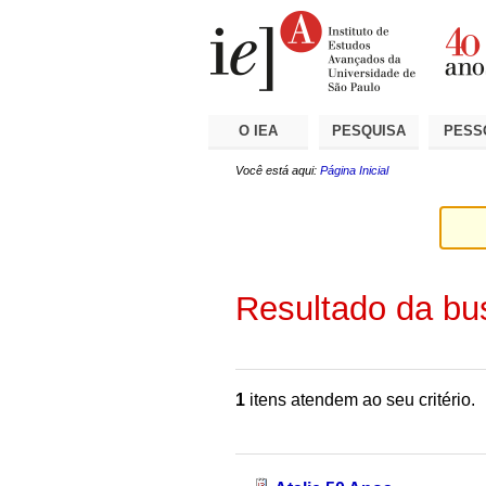
Ir
Ferramentas
Seções
para
Pessoais
o
conteúdo.
|
Ir
para
a
O IEA
PESQUISA
PESS
navegação
Você está aqui:
Página Inicial
Resultado da bu
1
itens atendem ao seu critério.