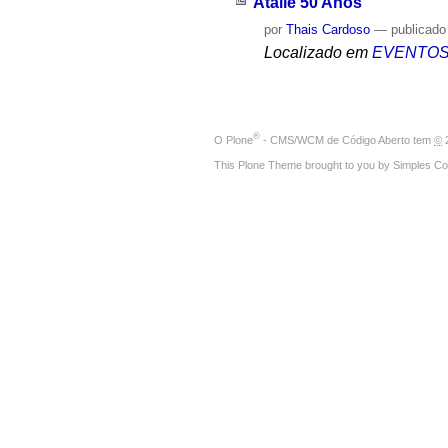
Atalie 50 Anos
por
Thais Cardoso
—
publicado
Localizado em
EVENTO
®
O
Plone
- CMS/WCM de Código Aberto
tem
©
2
This Plone Theme brought to you by
Simples Co