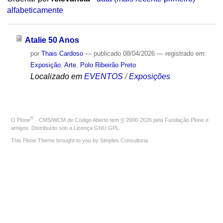
alfabeticamente
Atalie 50 Anos
por
Thais Cardoso
—
publicado
08/04/2026
— registrado em:
Exposição
,
Arte
,
Polo Ribeirão Preto
Localizado em
EVENTOS
/
Exposições
®
O
Plone
- CMS/WCM de Código Aberto
tem
©
2000-2026 pela
Fundação Plone
e
amigos. Distribuído sob a
Licença GNU GPL
.
This Plone Theme brought to you by
Simples Consultoria
.