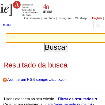
Ir
Ferramentas
Seções
para
Pessoais
o
conteúdo.
|
Cadastre-se
YouTube
Instagram
WhatsApp
English
Ir
para
menu
a
navegação
Resultado da busca
Assinar um RSS sempre atualizado.
1
itens atendem ao seu critério.
Filtrar os resultados
Ordenar por
relevância
·
data (mais recente primeiro)
·