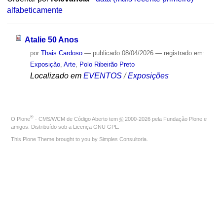
alfabeticamente
Atalie 50 Anos
por
Thais Cardoso
—
publicado
08/04/2026
— registrado em:
Exposição
,
Arte
,
Polo Ribeirão Preto
Localizado em
EVENTOS
/
Exposições
®
O
Plone
- CMS/WCM de Código Aberto
tem
©
2000-2026 pela
Fundação Plone
e
amigos. Distribuído sob a
Licença GNU GPL
.
This Plone Theme brought to you by
Simples Consultoria
.