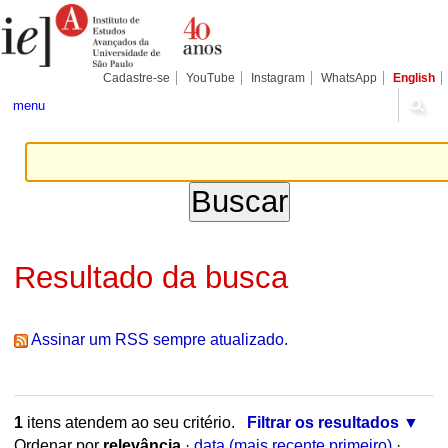
Ir
Ferramentas
Seções
para
Pessoais
o
conteúdo.
|
Cadastre-se
YouTube
Instagram
WhatsApp
English
Ir
para
menu
a
navegação
Resultado da busca
Assinar um RSS sempre atualizado.
1
itens atendem ao seu critério.
Filtrar os resultados
Ordenar por
relevância
·
data (mais recente primeiro)
·