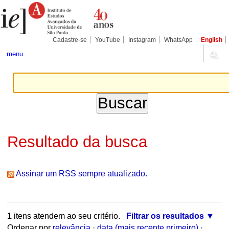
Ir
Ferramentas
Seções
para
Pessoais
o
conteúdo.
|
Cadastre-se
YouTube
Instagram
WhatsApp
English
Ir
para
menu
a
navegação
Resultado da busca
Assinar um RSS sempre atualizado.
1
itens atendem ao seu critério.
Filtrar os resultados
Ordenar por
relevância
·
data (mais recente primeiro)
·