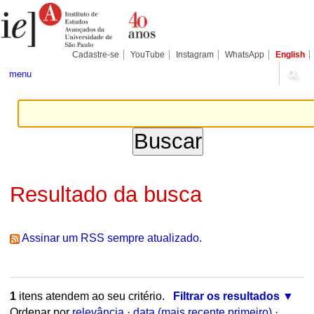
Ir
Ferramentas
Seções
para
Pessoais
o
conteúdo.
|
Cadastre-se
YouTube
Instagram
WhatsApp
English
Ir
para
menu
a
navegação
Resultado da busca
Assinar um RSS sempre atualizado.
1
itens atendem ao seu critério.
Filtrar os resultados
Ordenar por
relevância
·
data (mais recente primeiro)
·