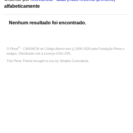
alfabeticamente
Nenhum resultado foi encontrado.
®
O
Plone
- CMS/WCM de Código Aberto
tem
©
2000-2026 pela
Fundação Plone
e
amigos. Distribuído sob a
Licença GNU GPL
.
This Plone Theme brought to you by
Simples Consultoria
.