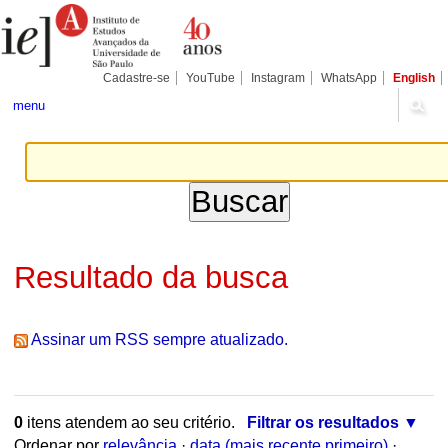
Ir
Ferramentas
para
Pessoais
o
conteúdo.
|
Cadastre-se
YouTube
Instagram
WhatsApp
English
Ir
para
menu
a
navegação
Resultado da busca
Assinar um RSS sempre atualizado.
0
itens atendem ao seu critério.
Filtrar os resultados
Ordenar por
relevância
·
data (mais recente primeiro)
·