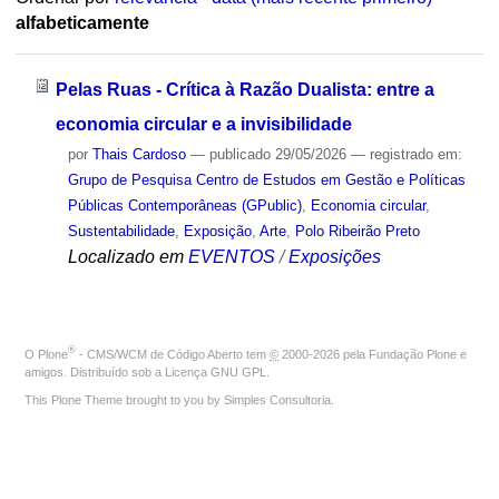
alfabeticamente
Pelas Ruas - Crítica à Razão Dualista: entre a
economia circular e a invisibilidade
por
Thais Cardoso
—
publicado
29/05/2026
— registrado em:
Grupo de Pesquisa Centro de Estudos em Gestão e Políticas
Públicas Contemporâneas (GPublic)
,
Economia circular
,
Sustentabilidade
,
Exposição
,
Arte
,
Polo Ribeirão Preto
Localizado em
EVENTOS
/
Exposições
®
O
Plone
- CMS/WCM de Código Aberto
tem
©
2000-2026 pela
Fundação Plone
e
amigos. Distribuído sob a
Licença GNU GPL
.
This Plone Theme brought to you by
Simples Consultoria
.