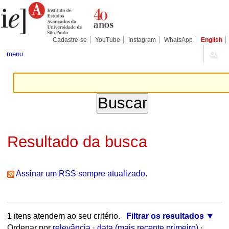
Ir
Ferramentas
Seções
para
Pessoais
o
conteúdo.
|
Cadastre-se
YouTube
Instagram
WhatsApp
English
Ir
para
menu
a
navegação
Resultado da busca
Assinar um RSS sempre atualizado.
1
itens atendem ao seu critério.
Filtrar os resultados
Ordenar por
relevância
·
data (mais recente primeiro)
·