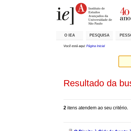
Ir
Ferramentas
Seções
para
Pessoais
o
conteúdo.
|
Ir
para
a
O IEA
PESQUISA
PESS
navegação
Você está aqui:
Página Inicial
Resultado da bu
2
itens atendem ao seu critério.