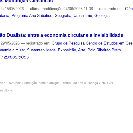
 às Mudanças Climáticas
ado
15/06/2026
—
última modificação
24/06/2026 11:08
— registrado em:
Ciên
dania
,
Programa Ano Sabático
,
Geografia
,
Urbanismo
,
Geologia
S
ão Dualista: entre a economia circular e a invisibilidade
29/05/2026
— registrado em:
Grupo de Pesquisa Centro de Estudos em Gest
nomia circular
,
Sustentabilidade
,
Exposição
,
Arte
,
Polo Ribeirão Preto
S
/
Exposições
000-2026 pela
Fundação Plone
e amigos. Distribuído sob a
Licença GNU GPL
.
nsultoria
.