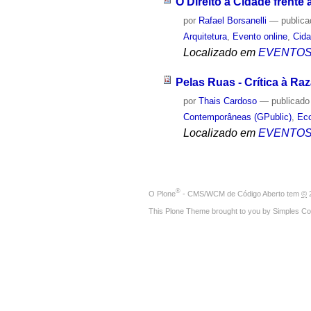
O Direito à Cidade frente
por
Rafael Borsanelli
—
public
Arquitetura
,
Evento online
,
Cida
Localizado em
EVENTO
Pelas Ruas - Crítica à Raz
por
Thais Cardoso
—
publicado
Contemporâneas (GPublic)
,
Eco
Localizado em
EVENTO
®
O
Plone
- CMS/WCM de Código Aberto
tem
©
2
This Plone Theme brought to you by
Simples Co