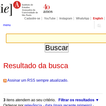
Ir
Ferramentas
Seções
para
Pessoais
o
conteúdo.
|
Cadastre-se
YouTube
Instagram
WhatsApp
English
Ir
para
menu
a
navegação
Resultado da busca
Assinar um RSS sempre atualizado.
3
itens atendem ao seu critério.
Filtrar os resultados
Ordenar por
relevância
·
data (mais recente primeiro)
·