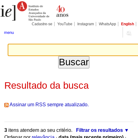
Ir
Ferramentas
Seções
para
Pessoais
o
conteúdo.
|
Cadastre-se
YouTube
Instagram
WhatsApp
English
Ir
para
menu
a
navegação
Resultado da busca
Assinar um RSS sempre atualizado.
3
itens atendem ao seu critério.
Filtrar os resultados
Ordenar por
relevância
·
data (mais recente primeiro)
·