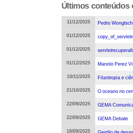
Últimos conteúdos c
11/12/2025
Pedro Wongtscho
01/12/2025
copy_of_servletr
01/12/2025
servletrecuperaf
01/12/2025
Manolo Perez Vi
10/11/2025
Filantropia e ci
21/10/2025
O oceano no cent
22/09/2025
GEMA Comunic
22/09/2025
GEMA Debate
18/09/2025
Gestão de desas