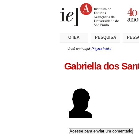
Ir
Ferramentas
Seções
para
Pessoais
o
conteúdo.
|
Ir
para
a
O IEA
PESQUISA
PESS
navegação
Você está aqui:
Página Inicial
Gabriella dos San