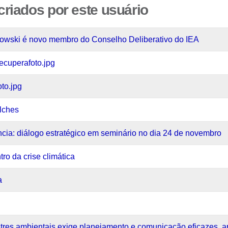
riados por este usuário
wski é novo membro do Conselho Deliberativo do IEA
ecuperafoto.jpg
oto.jpg
lches
ência: diálogo estratégico em seminário no dia 24 de novembro
ro da crise climática
a
tres ambientais exige planejamento e comunicação eficazes, a