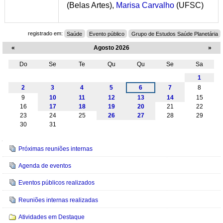
(Belas Artes),
Marisa Carvalho
(UFSC)
registrado em:
Saúde
Evento público
Grupo de Estudos Saúde Planetária
«
Agosto 2026
»
Do
Se
Te
Qu
Qu
Se
Sa
Agosto
1
2
3
4
5
6
7
8
9
10
11
12
13
14
15
16
17
18
19
20
21
22
23
24
25
26
27
28
29
30
31
Navegação
Próximas reuniões internas
Agenda de eventos
Eventos públicos realizados
Reuniões internas realizadas
Atividades em Destaque