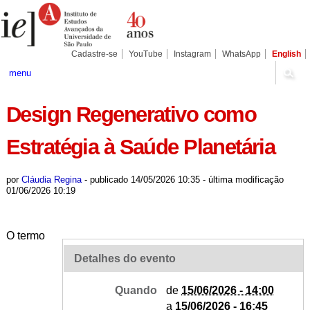
Ir
Ferramentas
Seções
para
Pessoais
o
conteúdo.
|
Cadastre-se
YouTube
Instagram
WhatsApp
English
Ir
para
menu
a
navegação
Design Regenerativo como
Estratégia à Saúde Planetária
por
Cláudia Regina
-
publicado
14/05/2026 10:35
-
última modificação
01/06/2026 10:19
O termo
Detalhes do evento
Quando
de
15/06/2026 - 14:00
a
15/06/2026 - 16:45