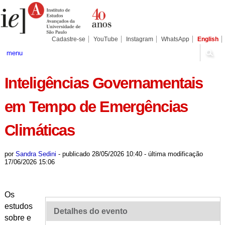
Ir
Ferramentas
Seções
para
Pessoais
o
conteúdo.
|
Cadastre-se
YouTube
Instagram
WhatsApp
English
Ir
para
menu
a
navegação
Inteligências Governamentais
em Tempo de Emergências
Climáticas
por
Sandra Sedini
-
publicado
28/05/2026 10:40
-
última modificação
17/06/2026 15:06
Os
estudos
Detalhes do evento
sobre e