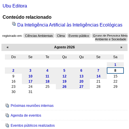
Ubu Editora
Conteúdo relacionado
Da Inteligência Artificial às Inteligências Ecológicas
registrado em:
Ciências Ambientais
Clima
Evento público
Grupo de Pesquisa Meio
Ambiente e Sociedade
«
Agosto 2026
»
Do
Se
Te
Qu
Qu
Se
Sa
Agosto
1
2
3
4
5
6
7
8
9
10
11
12
13
14
15
16
17
18
19
20
21
22
23
24
25
26
27
28
29
30
31
Navegação
Próximas reuniões internas
Agenda de eventos
Eventos públicos realizados