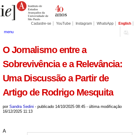
Ir
Ferramentas
Seções
para
Pessoais
o
conteúdo.
|
Cadastre-se
YouTube
Instagram
WhatsApp
English
Ir
para
menu
a
navegação
O Jornalismo entre a
Sobrevivência e a Relevância:
Uma Discussão a Partir de
Artigo de Rodrigo Mesquita
por
Sandra Sedini
-
publicado
14/10/2025 08:45
-
última modificação
16/12/2025 11:13
A