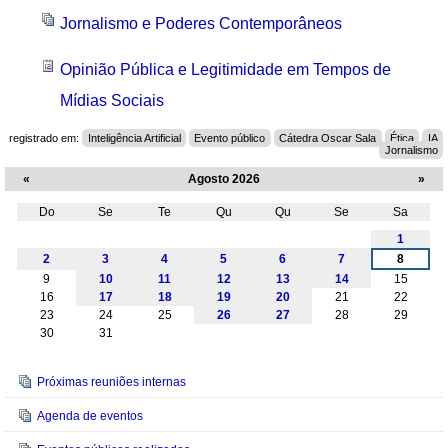
Jornalismo e Poderes Contemporâneos
Opinião Pública e Legitimidade em Tempos de
Mídias Sociais
registrado em:
Inteligência Artificial
Evento público
Cátedra Oscar Sala
Ética
IA
Jornalismo
«
Agosto 2026
»
Do
Se
Te
Qu
Qu
Se
Sa
Agosto
1
2
3
4
5
6
7
8
9
10
11
12
13
14
15
16
17
18
19
20
21
22
23
24
25
26
27
28
29
30
31
Navegação
Próximas reuniões internas
Agenda de eventos