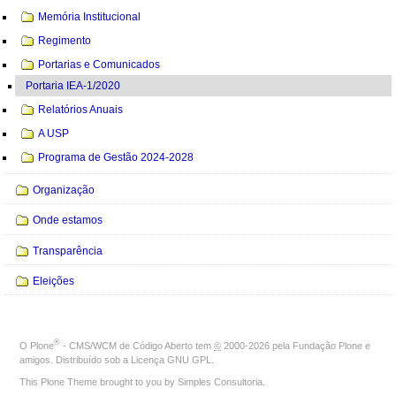
Memória Institucional
Regimento
Portarias e Comunicados
Portaria IEA-1/2020
Relatórios Anuais
A USP
Programa de Gestão 2024-2028
Organização
Onde estamos
Transparência
Eleições
®
O
Plone
- CMS/WCM de Código Aberto
tem
©
2000-2026 pela
Fundação Plone
e
amigos. Distribuído sob a
Licença GNU GPL
.
This Plone Theme brought to you by
Simples Consultoria
.