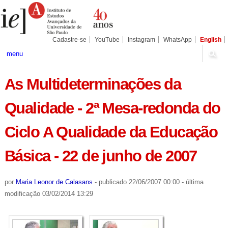
Ir
Ferramentas
Seções
para
Pessoais
o
conteúdo.
|
Cadastre-se
YouTube
Instagram
WhatsApp
English
Ir
para
menu
a
navegação
As Multideterminações da
Qualidade - 2ª Mesa-redonda do
Ciclo A Qualidade da Educação
Básica - 22 de junho de 2007
por
Maria Leonor de Calasans
-
publicado
22/06/2007 00:00
-
última
modificação
03/02/2014 13:29