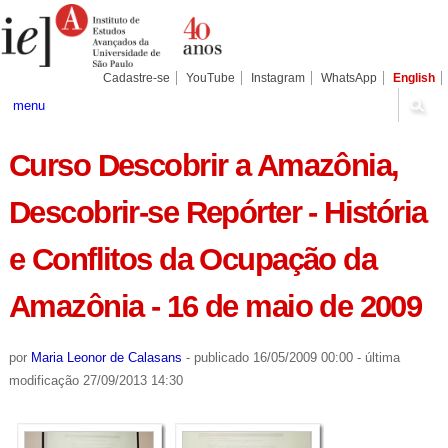
Ir
Ferramentas
Seções
para
Pessoais
o
conteúdo.
|
Cadastre-se
YouTube
Instagram
WhatsApp
English
Ir
para
menu
a
navegação
Curso Descobrir a Amazônia,
Descobrir-se Repórter - História
e Conflitos da Ocupação da
Amazônia - 16 de maio de 2009
por
Maria Leonor de Calasans
-
publicado
16/05/2009 00:00
-
última
modificação
27/09/2013 14:30