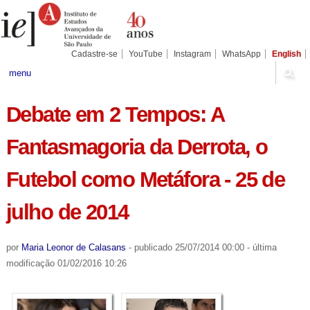
Ir
Ferramentas
Seções
para
Pessoais
o
conteúdo.
|
Cadastre-se
YouTube
Instagram
WhatsApp
English
Ir
para
menu
a
navegação
Debate em 2 Tempos: A
Fantasmagoria da Derrota, o
Futebol como Metáfora - 25 de
julho de 2014
por
Maria Leonor de Calasans
-
publicado
25/07/2014 00:00
-
última
modificação
01/02/2016 10:26