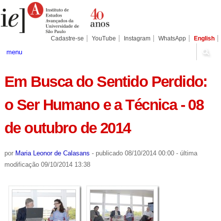
Ir
Ferramentas
Seções
para
Pessoais
o
conteúdo.
|
Cadastre-se
YouTube
Instagram
WhatsApp
English
Ir
para
menu
a
navegação
Em Busca do Sentido Perdido:
o Ser Humano e a Técnica - 08
de outubro de 2014
por
Maria Leonor de Calasans
-
publicado
08/10/2014 00:00
-
última
modificação
09/10/2014 13:38