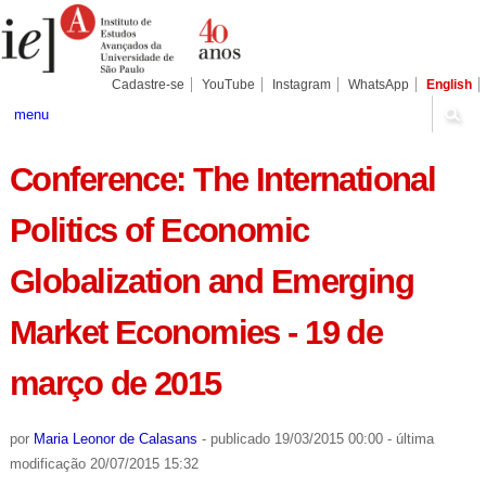
Ir
Ferramentas
Seções
para
Pessoais
o
conteúdo.
|
Cadastre-se
YouTube
Instagram
WhatsApp
English
Ir
para
menu
a
navegação
Conference: The International
Politics of Economic
Globalization and Emerging
Market Economies - 19 de
março de 2015
por
Maria Leonor de Calasans
-
publicado
19/03/2015 00:00
-
última
modificação
20/07/2015 15:32