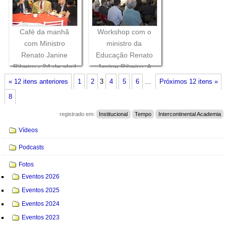
Café da manhã
Workshop com o
com Ministro
ministro da
Renato Janine
Educação Renato
Ribeiro - 24 de abril
Janine Ribeiro: A
de 2014
Universidade do
« 12 itens anteriores
1
2
3
4
5
6
…
Próximos 12 itens »
Futuro - 24 de abril
8
de 2015
registrado em:
Institucional
Tempo
Intercontinental Academia
Navegação
Vídeos
Podcasts
Fotos
Eventos 2026
Eventos 2025
Eventos 2024
Eventos 2023