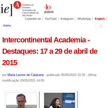
Ir
Ferramentas
Seções
para
Pessoais
o
conteúdo.
|
Cadastre-se
YouTube
Instagram
WhatsApp
English
Ir
para
menu
a
navegação
Intercontinental Academia -
Destaques: 17 a 29 de abril de
2015
por
Maria Leonor de Calasans
-
publicado
05/05/2015 10:35
-
última
modificação
20/05/2015 14:00