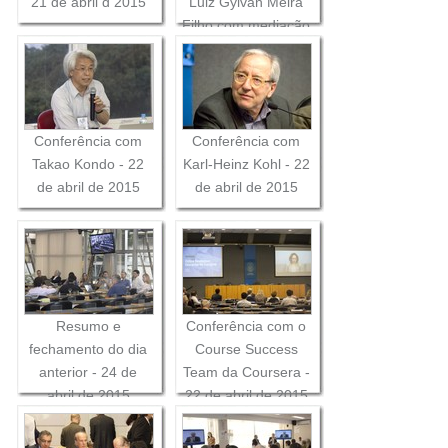
21 de abril d 2015
Luiz Gylvan Meira
Filho com mediação
de Vera Lúcia
Imperatriz Fonseca
- 22 de abril de
2015
Conferência com
Conferência com
Takao Kondo - 22
Karl-Heinz Kohl - 22
de abril de 2015
de abril de 2015
Resumo e
Conferência com o
fechamento do dia
Course Success
anterior - 24 de
Team da Coursera -
abril de 2015
22 de abril de 2015