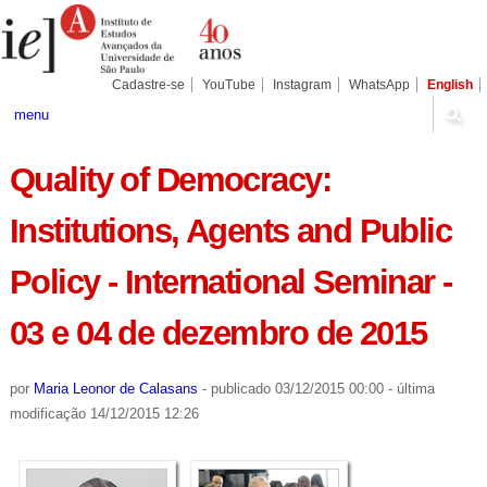
Ir
Ferramentas
Seções
para
Pessoais
o
conteúdo.
|
Cadastre-se
YouTube
Instagram
WhatsApp
English
Ir
para
menu
a
navegação
Quality of Democracy:
Institutions, Agents and Public
Policy - International Seminar -
03 e 04 de dezembro de 2015
por
Maria Leonor de Calasans
-
publicado
03/12/2015 00:00
-
última
modificação
14/12/2015 12:26