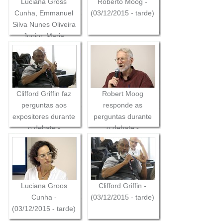
Luciana Gross
Roberto Moog -
Cunha, Emmanuel
(03/12/2015 - tarde)
Silva Nunes Oliveira
Junior, Maria
Tereza Sadek e
Robert Moog -
(03/12/2015 - tarde)
Clifford Griffin faz
Robert Moog
perguntas aos
responde as
expositores durante
perguntas durante
o debate -
o debate -
(03/12/2015 - tarde)
(03/12/2015 - tarde)
Luciana Groos
Clifford Griffin -
Cunha -
(03/12/2015 - tarde)
(03/12/2015 - tarde)