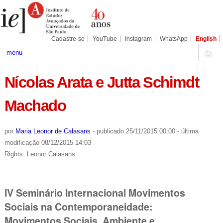
Ir
Ferramentas
Seções
para
Pessoais
o
conteúdo.
|
Cadastre-se
YouTube
Instagram
WhatsApp
English
Ir
para
menu
a
navegação
Nícolas Arata e Jutta Schimdt
Machado
por
Maria Leonor de Calasans
-
publicado
25/11/2015 00:00
-
última
modificação
08/12/2015 14:03
Rights: Leonor Calasans
IV Seminário Internacional Movimentos
Sociais na Contemporaneidade:
Movimentos Sociais, Ambiente e