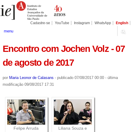
Ir
Ferramentas
Seções
para
Pessoais
o
conteúdo.
|
Cadastre-se
YouTube
Instagram
WhatsApp
English
Ir
para
menu
a
navegação
Encontro com Jochen Volz - 07
de agosto de 2017
por
Maria Leonor de Calasans
-
publicado
07/08/2017 00:00
-
última
modificação
09/08/2017 17:31
Felipe Arruda
Liliana Souza e