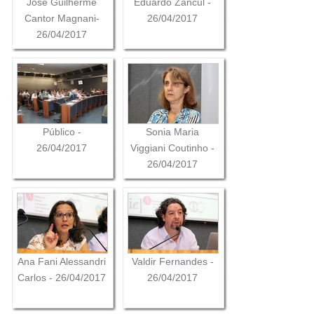
Cláudia Kniess -
Jose Guilherme
Eduardo Zancul -
26/04/2017
Cantor Magnani-
26/04/2017
26/04/2017
Público -
Sonia Maria
26/04/2017
Viggiani Coutinho -
26/04/2017
Ana Fani Alessandri
Valdir Fernandes -
Carlos - 26/04/2017
26/04/2017