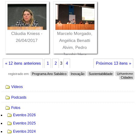
Cláudia Kniess -
Marcelo Morgado,
26/04/2017
Angélica Benatti
Alvim, Pedro
Jacobi, Vera
Pallamin, Neli
« 12 itens anteriores
1
2
3
4
Próximos 13 itens »
Aparecida de Mello-
registrado em:
Programa Ano Sabático
Inovação
Sustentabilidade
Urbanismo
Théry e Amanda
Cidades
Silveira Carbone -
Navegação
Vídeos
26/04/2017
Podcasts
Fotos
Eventos 2026
Eventos 2025
Eventos 2024