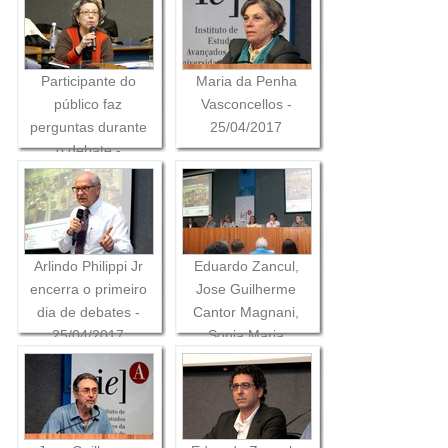
Participante do
Maria da Penha
público faz
Vasconcellos -
perguntas durante
25/04/2017
o debate -
25/04/2017
Arlindo Philippi Jr
Eduardo Zancul,
encerra o primeiro
Jose Guilherme
dia de debates -
Cantor Magnani,
25/04/2017
Sonia Maria
Viggiani Coutinho,
Ana Fani Alessandri
Carlos, Valdir
Fernandes e