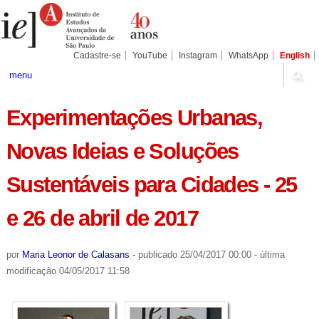
Ir
Ferramentas
Seções
para
Pessoais
o
conteúdo.
|
Cadastre-se
YouTube
Instagram
WhatsApp
English
Ir
para
menu
a
navegação
Experimentações Urbanas,
Novas Ideias e Soluções
Sustentáveis para Cidades - 25
e 26 de abril de 2017
por
Maria Leonor de Calasans
-
publicado
25/04/2017 00:00
-
última
modificação
04/05/2017 11:58