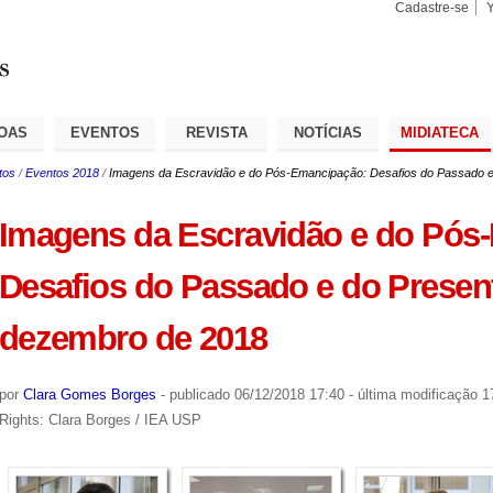
Cadastre-se
Busca
Busca
Avançad
OAS
EVENTOS
REVISTA
NOTÍCIAS
MIDIATECA
tos
/
Eventos 2018
/
Imagens da Escravidão e do Pós-Emancipação: Desafios do Passado e
Imagens da Escravidão e do Pós
Desafios do Passado e do Present
dezembro de 2018
por
Clara Gomes Borges
-
publicado
06/12/2018 17:40
-
última modificação
17
Rights: Clara Borges / IEA USP