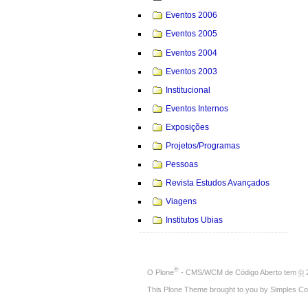
Eventos 2006
Eventos 2005
Eventos 2004
Eventos 2003
Institucional
Eventos Internos
Exposições
Projetos/Programas
Pessoas
Revista Estudos Avançados
Viagens
Institutos Ubias
®
O
Plone
- CMS/WCM de Código Aberto
tem
©
2
This Plone Theme brought to you by
Simples Co