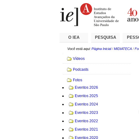
Ir
Ferramentas
Seções
para
Pessoais
o
conteúdo.
|
Ir
para
a
O IEA
PESQUISA
PESS
navegação
Você está aqui:
Página Inicial
/
MIDIATECA
/
Fo
Navegação
Vídeos
Podcasts
Fotos
Eventos 2026
Eventos 2025
Eventos 2024
Eventos 2023
Eventos 2022
Eventos 2021
Eventos 2020