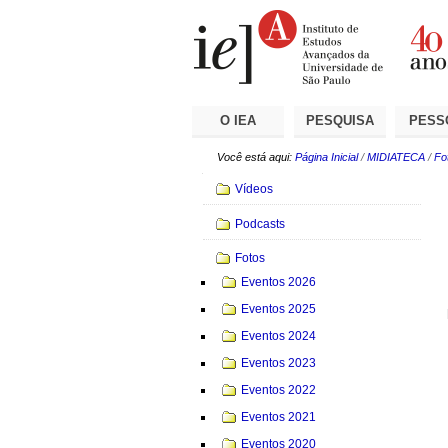
Ir
Ferramentas
Seções
para
Pessoais
o
conteúdo.
|
Ir
para
a
O IEA
PESQUISA
PESS
navegação
Você está aqui:
Página Inicial
/
MIDIATECA
/
Fo
Navegação
Vídeos
Podcasts
Fotos
Eventos 2026
Eventos 2025
Eventos 2024
Eventos 2023
Eventos 2022
Eventos 2021
Eventos 2020