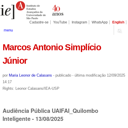
Ir
Ferramentas
Seções
para
Pessoais
o
conteúdo.
|
Cadastre-se
YouTube
Instagram
WhatsApp
English
Ir
para
menu
a
navegação
Marcos Antonio Simplício
Júnior
por
Maria Leonor de Calasans
-
publicado
-
última modificação
12/09/2025
14:17
Rights: Leonor Calasans/IEA-USP
Audiência Pública UAIFAI_Quilombo
Inteligente - 13/08/2025