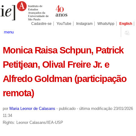
Ir
Ferramentas
Seções
para
Pessoais
o
conteúdo.
|
Cadastre-se
YouTube
Instagram
WhatsApp
English
Ir
para
menu
a
navegação
Monica Raisa Schpun, Patrick
Petitjean, Olival Freire Jr. e
Alfredo Goldman (participação
remota)
por
Maria Leonor de Calasans
-
publicado
-
última modificação
23/01/2026
11:34
Rights: Leonor Calasans/IEA-USP