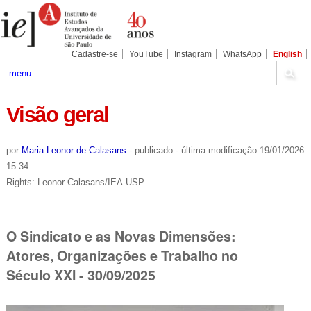
Ir
Ferramentas
Seções
para
Pessoais
o
conteúdo.
|
Cadastre-se
YouTube
Instagram
WhatsApp
English
Ir
para
menu
a
navegação
Visão geral
por
Maria Leonor de Calasans
-
publicado
-
última modificação
19/01/2026
15:34
Rights: Leonor Calasans/IEA-USP
O Sindicato e as Novas Dimensões:
Atores, Organizações e Trabalho no
Século XXI - 30/09/2025