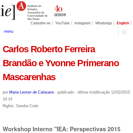
Ir
Ferramentas
Seções
para
Pessoais
o
conteúdo.
|
Cadastre-se
YouTube
Instagram
WhatsApp
English
Ir
para
menu
a
navegação
Carlos Roberto Ferreira
Brandão e Yvonne Primerano
Mascarenhas
por
Maria Leonor de Calasans
-
publicado
-
última modificação
12/02/2015
14:14
Rights: Sandra Codo
Workshop Interno "IEA: Perspectivas 2015