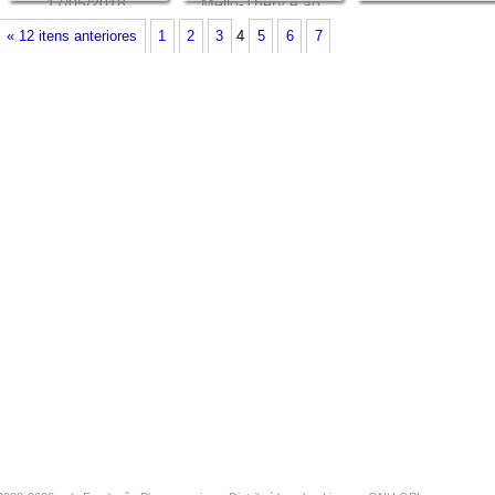
17/05/2018
Mello-Théry e ao
fundo, Diogo
« 12 itens anteriores
1
2
3
4
5
6
7
Rosenthal Coutinho