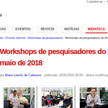
Cadastre-se
Busca
Busca
Avançad
OAS
EVENTOS
REVISTA
NOTÍCIAS
MIDIATECA
tos
/
Eventos Internos
/
Workshops de pesquisadores
/
Workshops de pesquisadores do IEA
Workshops de pesquisadores do I
maio de 2018
por
Maria Leonor de Calasans
-
publicado
16/05/2018 00:00
-
última modifica