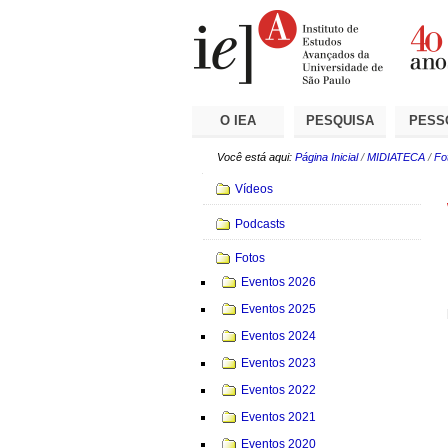
Ir
Ferramentas
Seções
para
Pessoais
o
conteúdo.
|
Ir
para
a
O IEA
PESQUISA
PESS
navegação
Você está aqui:
Página Inicial
/
MIDIATECA
/
Fo
Navegação
Vídeos
Podcasts
Fotos
Eventos 2026
Eventos 2025
Eventos 2024
Eventos 2023
Eventos 2022
Eventos 2021
Eventos 2020