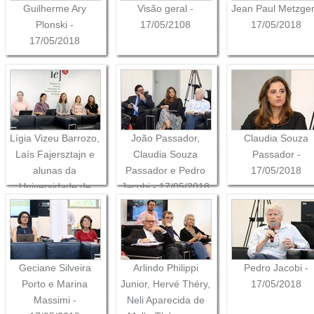
Guilherme Ary
Visão geral -
Jean Paul Metzger
Plonski -
17/05/2108
17/05/2018
17/05/2018
Lígia Vizeu Barrozo,
João Passador,
Claudia Souza
Laís Fajersztajn e
Claudia Souza
Passador -
alunas da
Passador e Pedro
17/05/2018
Universidade de
Jacobi - 17/05/2018
Bonn
Geciane Silveira
Arlindo Philippi
Pedro Jacobi -
Porto e Marina
Junior, Hervé Théry,
17/05/2018
Massimi -
Neli Aparecida de