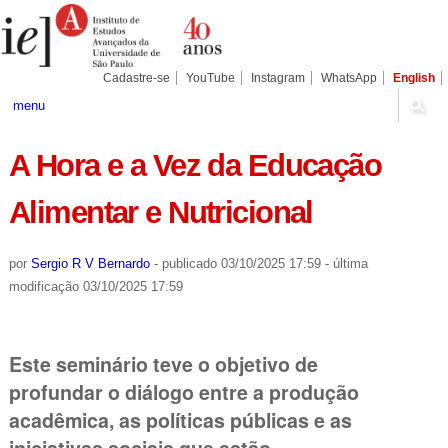
Ir
Ferramentas
Seções
para
Pessoais
o
conteúdo.
|
Cadastre-se
YouTube
Instagram
WhatsApp
English
Ir
para
menu
a
navegação
A Hora e a Vez da Educação
Alimentar e Nutricional
por
Sergio R V Bernardo
-
publicado
03/10/2025 17:59
-
última
modificação
03/10/2025 17:59
Este seminário teve o objetivo de
profundar o diálogo entre a produção
acadêmica, as políticas públicas e as