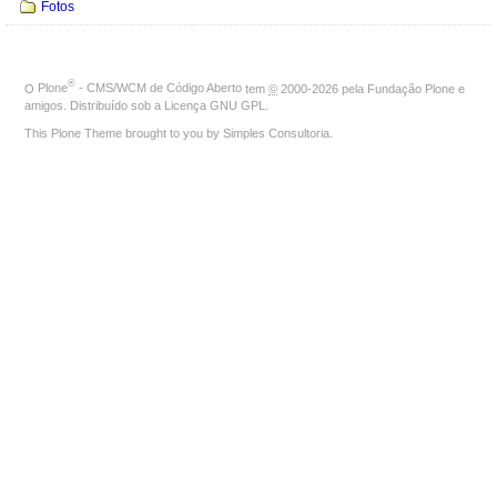
Fotos
®
O
Plone
- CMS/WCM de Código Aberto
tem
©
2000-2026 pela
Fundação Plone
e
amigos. Distribuído sob a
Licença GNU GPL
.
This Plone Theme brought to you by
Simples Consultoria
.