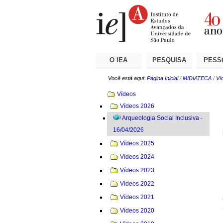
Ir
Ferramentas
Seções
para
Pessoais
o
conteúdo.
|
Ir
para
a
O IEA
PESQUISA
PESS
navegação
Você está aqui:
Página Inicial
/
MIDIATECA
/
Ví
Navegação
Vídeos
Vídeos 2026
Arqueologia Social Inclusiva -
16/04/2026
Vídeos 2025
Vídeos 2024
Vídeos 2023
Vídeos 2022
Vídeos 2021
Vídeos 2020