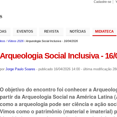
Cadastre-se
Busca
Busca
Avançad
OAS
EVENTOS
REVISTA
NOTÍCIAS
MIDIATECA
deos
/
Vídeos 2026
/
Arqueologia Social Inclusiva - 16/04/2026
Arqueologia Social Inclusiva - 16/
por
Jorge Paulo Soares
-
publicado
16/04/2026 14:00
-
última modificação
28/
O objetivo do encontro foi conhecer a Arqueologi
partir da Arqueologia Social na América Latina
como a arqueologia pode ser ciência e ação so
Vimos como o patrimônio (material e imaterial) 