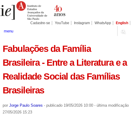
Ir
Ferramentas
Seções
para
Pessoais
o
conteúdo.
|
Cadastre-se
YouTube
Instagram
WhatsApp
English
Ir
para
menu
a
navegação
Fabulações da Família
Brasileira - Entre a Literatura e a
Realidade Social das Famílias
Brasileiras
por
Jorge Paulo Soares
-
publicado
19/05/2026 10:00
-
última modificação
27/05/2026 15:23