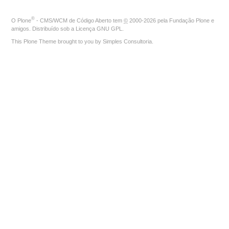
®
O
Plone
- CMS/WCM de Código Aberto
tem
©
2000-2026 pela
Fundação Plone
e
amigos. Distribuído sob a
Licença GNU GPL
.
This Plone Theme brought to you by
Simples Consultoria
.