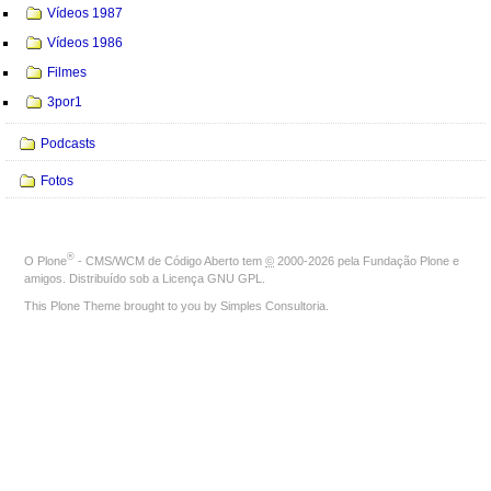
Vídeos 1987
Vídeos 1986
Filmes
3por1
Podcasts
Fotos
®
O
Plone
- CMS/WCM de Código Aberto
tem
©
2000-2026 pela
Fundação Plone
e
amigos. Distribuído sob a
Licença GNU GPL
.
This Plone Theme brought to you by
Simples Consultoria
.