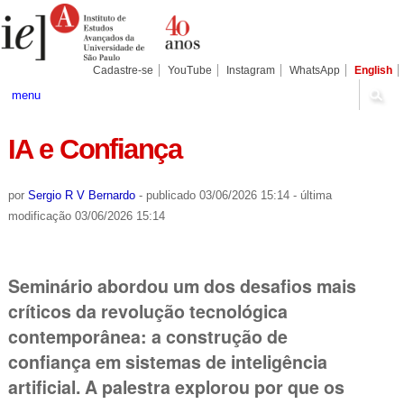
Ir
Ferramentas
Seções
para
Pessoais
o
conteúdo.
|
Cadastre-se
YouTube
Instagram
WhatsApp
English
Ir
para
menu
a
navegação
IA e Confiança
por
Sergio R V Bernardo
-
publicado
03/06/2026 15:14
-
última
modificação
03/06/2026 15:14
Seminário abordou um dos desafios mais
críticos da revolução tecnológica
contemporânea: a construção de
confiança em sistemas de inteligência
artificial. A palestra explorou por que os