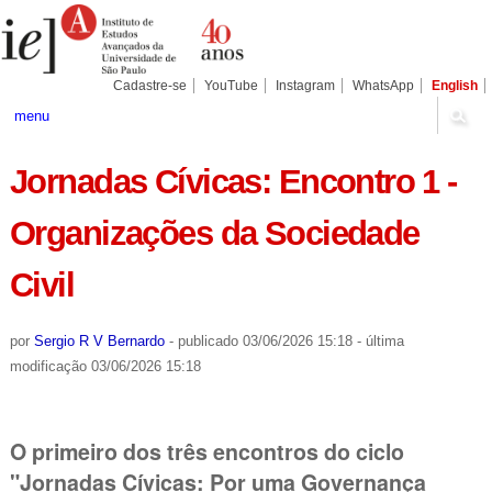
Ir
Ferramentas
Seções
para
Pessoais
o
conteúdo.
|
Cadastre-se
YouTube
Instagram
WhatsApp
English
Ir
para
menu
a
navegação
Jornadas Cívicas: Encontro 1 -
Organizações da Sociedade
Civil
por
Sergio R V Bernardo
-
publicado
03/06/2026 15:18
-
última
modificação
03/06/2026 15:18
O primeiro dos três encontros do ciclo
"Jornadas Cívicas: Por uma Governança