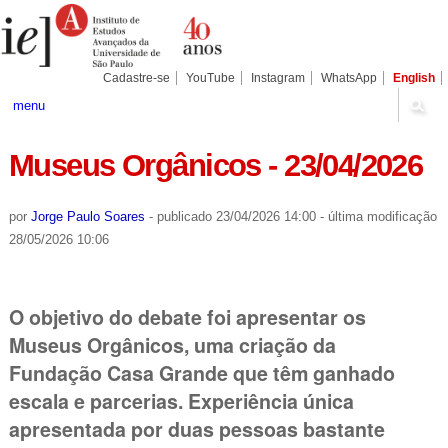
Ir
Ferramentas
Seções
para
Pessoais
o
conteúdo.
|
Cadastre-se
YouTube
Instagram
WhatsApp
English
Ir
para
menu
a
navegação
Museus Orgânicos - 23/04/2026
por
Jorge Paulo Soares
-
publicado
23/04/2026 14:00
-
última modificação
28/05/2026 10:06
O objetivo do debate foi apresentar os
Museus Orgânicos, uma criação da
Fundação Casa Grande que têm ganhado
escala e parcerias. Experiência única
apresentada por duas pessoas bastante