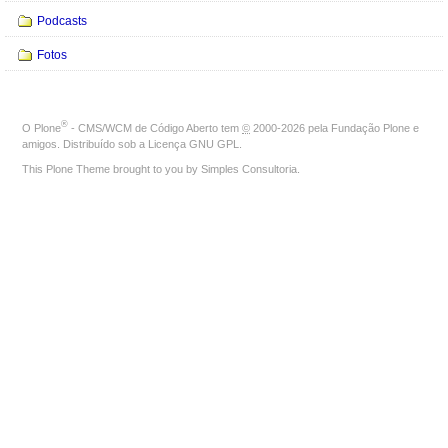
Podcasts
Fotos
®
O
Plone
- CMS/WCM de Código Aberto
tem
©
2000-2026 pela
Fundação Plone
e
amigos. Distribuído sob a
Licença GNU GPL
.
This Plone Theme brought to you by
Simples Consultoria
.