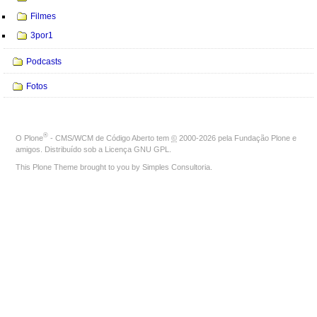
Filmes
3por1
Podcasts
Fotos
®
O
Plone
- CMS/WCM de Código Aberto
tem
©
2000-2026 pela
Fundação Plone
e
amigos. Distribuído sob a
Licença GNU GPL
.
This Plone Theme brought to you by
Simples Consultoria
.