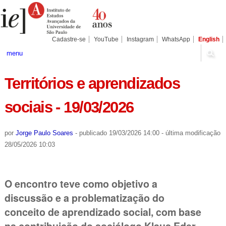
Ir
Ferramentas
Seções
para
Pessoais
o
conteúdo.
|
Cadastre-se
YouTube
Instagram
WhatsApp
English
Ir
para
menu
a
navegação
Territórios e aprendizados
sociais - 19/03/2026
por
Jorge Paulo Soares
-
publicado
19/03/2026 14:00
-
última modificação
28/05/2026 10:03
O encontro teve como objetivo a
discussão e a problematização do
conceito de aprendizado social, com base