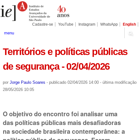
Ir
Ferramentas
Seções
para
Pessoais
o
conteúdo.
|
Cadastre-se
YouTube
Instagram
WhatsApp
English
Ir
para
menu
a
navegação
Territórios e políticas públicas
de segurança - 02/04/2026
por
Jorge Paulo Soares
-
publicado
02/04/2026 14:00
-
última modificação
28/05/2026 10:05
O objetivo do encontro foi analisar uma
das políticas públicas mais desafiadoras
na sociedade brasileira contemporânea: a