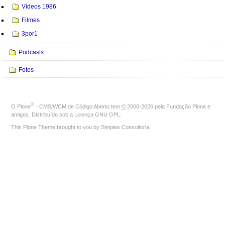
Vídeos 1986
Filmes
3por1
Podcasts
Fotos
®
O
Plone
- CMS/WCM de Código Aberto
tem
©
2000-2026 pela
Fundação Plone
e
amigos. Distribuído sob a
Licença GNU GPL
.
This Plone Theme brought to you by
Simples Consultoria
.